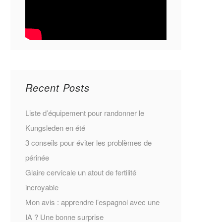
Recent Posts
Liste d’équipement pour randonner le
Kungsleden en été
3 conseils pour éviter les problèmes de
périnée
Glaire cervicale un atout de fertilité
incroyable
Mon avis : apprendre l’espagnol avec une
IA ? Une bonne surprise