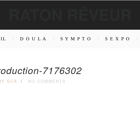
RATON RÊVEUR
IL
D O U L A
S Y M P T O
S E X P O
roduction-7176302
BY SCA
NO COMMENTS