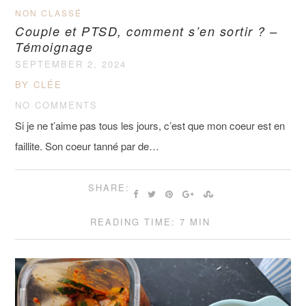
NON CLASSÉ
Couple et PTSD, comment s’en sortir ? –
Témoignage
SEPTEMBER 2, 2024
BY CLÉE
NO COMMENTS
Si je ne t’aime pas tous les jours, c’est que mon coeur est en
faillite. Son coeur tanné par de…
SHARE:
READING TIME: 7 MIN