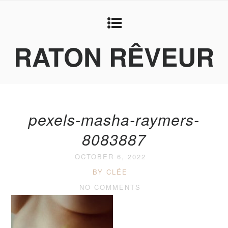
RATON RÊVEUR
pexels-masha-raymers-
8083887
OCTOBER 6, 2022
BY CLÉE
NO COMMENTS