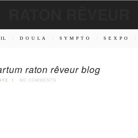
RATON RÊVEUR
IL
D O U L A
S Y M P T O
S E X P O
rtum raton rêveur blog
AYE
NO COMMENTS