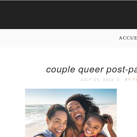
ACCUE
couple queer post-pa
JULY 25, 2024
BY F