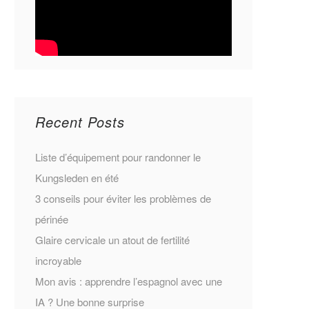
Recent Posts
Liste d’équipement pour randonner le
Kungsleden en été
3 conseils pour éviter les problèmes de
périnée
Glaire cervicale un atout de fertilité
incroyable
Mon avis : apprendre l’espagnol avec une
IA ? Une bonne surprise