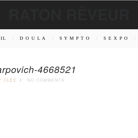
RATON RÊVEUR
IL
D O U L A
S Y M P T O
S E X P O
arpovich-4668521
Y CLÉE
NO COMMENTS