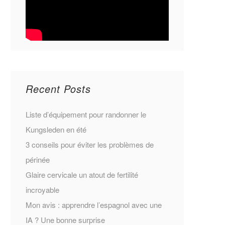
Recent Posts
Liste d’équipement pour randonner le
Kungsleden en été
3 conseils pour éviter les problèmes de
périnée
Glaire cervicale un atout de fertilité
incroyable
Mon avis : apprendre l’espagnol avec une
IA ? Une bonne surprise