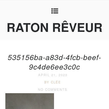
RATON RÊVEUR
535156ba-a83d-4fcb-beef-
9c4de6ee3c0c
APRIL 21, 2023
BY CLÉE
NO COMMENTS