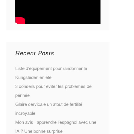
Recent Posts
Liste d’équipement pour randonner le
Kungsleden en été
3 conseils pour éviter les problèmes de
périnée
Glaire cervicale un atout de fertilité
incroyable
Mon avis : apprendre l’espagnol avec une
IA ? Une bonne surprise