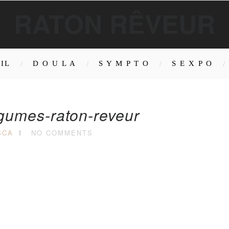
RATON RÊVEUR
IL
D O U L A
S Y M P T O
S E X P O
gumes-raton-reveur
SCA
NO COMMENTS