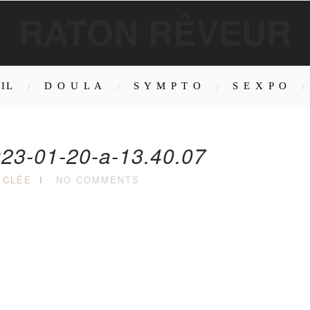
RATON RÊVEUR
IL
D O U L A
S Y M P T O
S E X P O
23-01-20-a-13.40.07
 CLÉE
NO COMMENTS