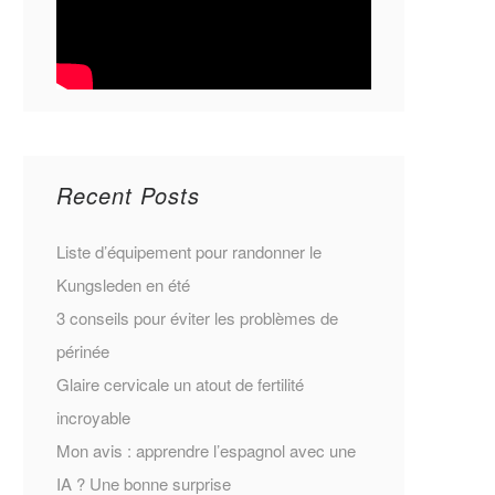
Recent Posts
Liste d’équipement pour randonner le
Kungsleden en été
3 conseils pour éviter les problèmes de
périnée
Glaire cervicale un atout de fertilité
incroyable
Mon avis : apprendre l’espagnol avec une
IA ? Une bonne surprise