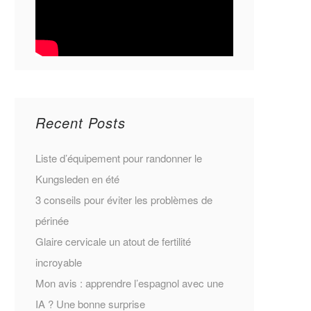
Recent Posts
Liste d’équipement pour randonner le
Kungsleden en été
3 conseils pour éviter les problèmes de
périnée
Glaire cervicale un atout de fertilité
incroyable
Mon avis : apprendre l’espagnol avec une
IA ? Une bonne surprise