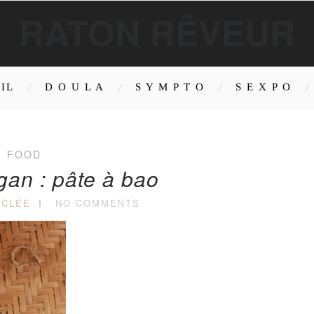
RATON RÊVEUR
IL
D O U L A
S Y M P T O
S E X P O
FOOD
gan : pâte à bao
 CLÉE
NO COMMENTS