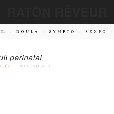
RATON RÊVEUR
IL
D O U L A
S Y M P T O
S E X P O
uil perinatal
 CLÉE
NO COMMENTS