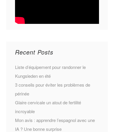
Recent Posts
Liste d’équipement pour randonner le
Kungsleden en été
3 conseils pour éviter les problèmes de
périnée
Glaire cervicale un atout de fertilité
incroyable
Mon avis : apprendre l’espagnol avec une
IA ? Une bonne surprise