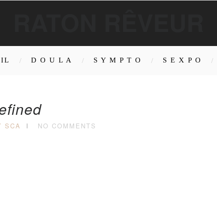
RATON RÊVEUR
IL
D O U L A
S Y M P T O
S E X P O
efined
Y SCA
NO COMMENTS