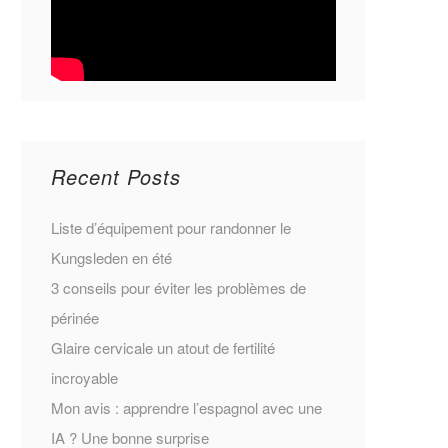
Recent Posts
Liste d’équipement pour randonner le
Kungsleden en été
3 conseils pour éviter les problèmes de
périnée
Glaire cervicale un atout de fertilité
incroyable
Mon avis : apprendre l’espagnol avec une
IA ? Une bonne surprise