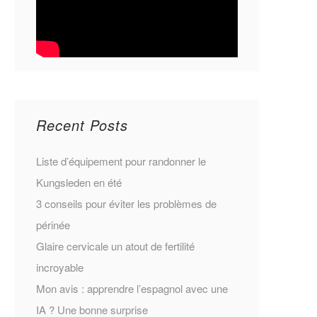
Recent Posts
Liste d’équipement pour randonner le
Kungsleden en été
3 conseils pour éviter les problèmes de
périnée
Glaire cervicale un atout de fertilité
incroyable
Mon avis : apprendre l’espagnol avec une
IA ? Une bonne surprise