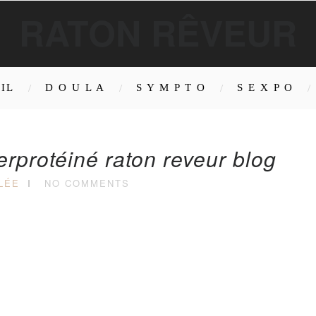
RATON RÊVEUR
IL
D O U L A
S Y M P T O
S E X P O
rprotéiné raton reveur blog
LÉE
NO COMMENTS