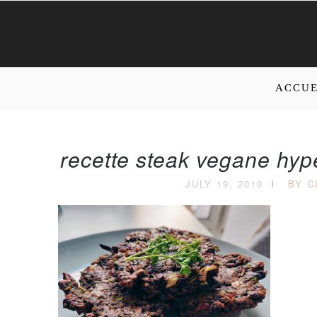
ACCUE
recette steak vegane hype
JULY 19, 2019
BY C