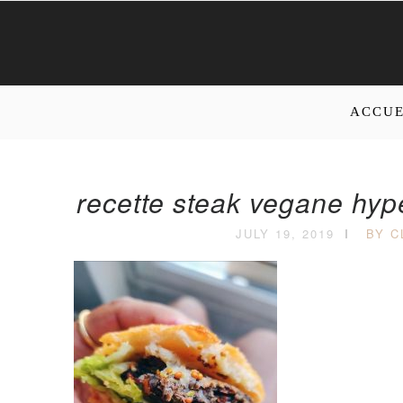
ACCUE
recette steak vegane hype
JULY 19, 2019
BY C