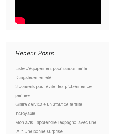
Recent Posts
Liste d’équipement pour randonner le
Kungsleden en été
3 conseils pour éviter les problèmes de
périnée
Glaire cervicale un atout de fertilité
incroyable
Mon avis : apprendre l’espagnol avec une
IA ? Une bonne surprise