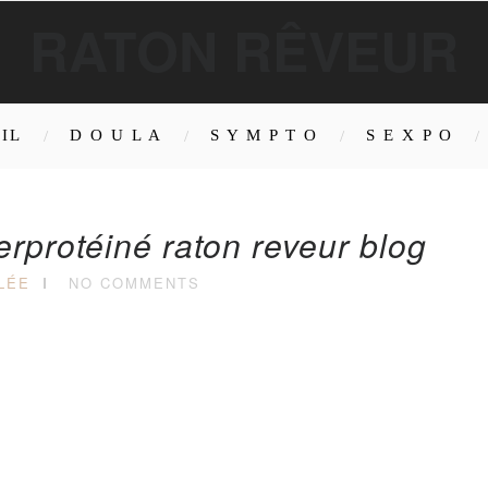
RATON RÊVEUR
IL
D O U L A
S Y M P T O
S E X P O
rprotéiné raton reveur blog
LÉE
NO COMMENTS