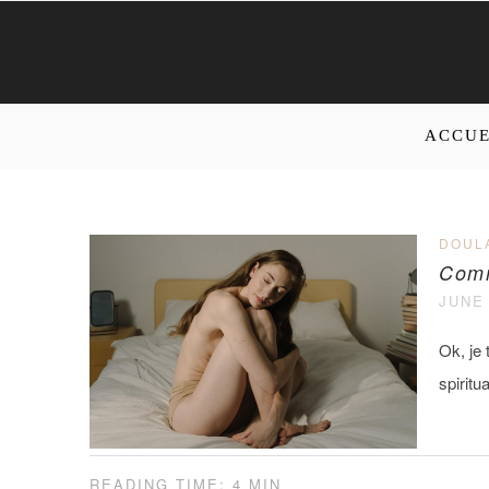
ACCUE
DOUL
Comm
JUNE 
Ok, je 
spirit
READING TIME: 4 MIN