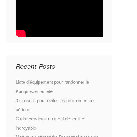
Recent Posts
Liste d’équipement pour randonner le
Kungsleden en été
3 conseils pour éviter les problèmes de
périnée
Glaire cervicale un atout de fertilité
incroyable
Mon avis : apprendre l’espagnol avec une