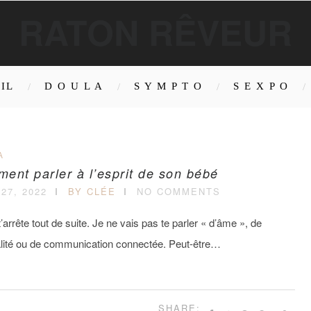
RATON RÊVEUR
IL
D O U L A
S Y M P T O
S E X P O
A
ent parler à l’esprit de son bébé
27, 2022
BY CLÉE
NO COMMENTS
t’arrête tout de suite. Je ne vais pas te parler « d’âme », de
ualité ou de communication connectée. Peut-être…
SHARE: