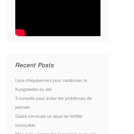
Recent Posts
Liste d’équipement pour randonner le
Kungsleden en été
3 conseils pour éviter les problèmes de
périnée
Glaire cervicale un atout de fertilité
incroyable
Mon avis : apprendre l’espagnol avec une