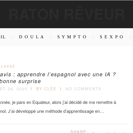
RATON RÊVEUR
IL
D O U L A
S Y M P T O
S E X P O
CLASSÉ
avis : apprendre l’espagnol avec une IA ?
bonne surprise
T 28, 2025
BY CLÉE
NO COMMENTS
nnée, je pars en Equateur, alors j’ai décidé de me remettre à
gnol. J’ai développé une méthode d’apprentissage en…
SHARE: