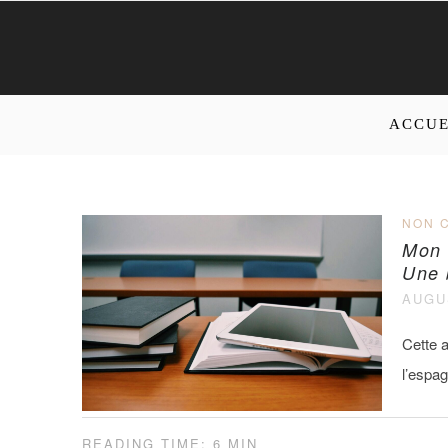
ACCUE
NON 
Mon 
Une 
AUGUS
Cette a
l’espa
READING TIME: 6 MIN