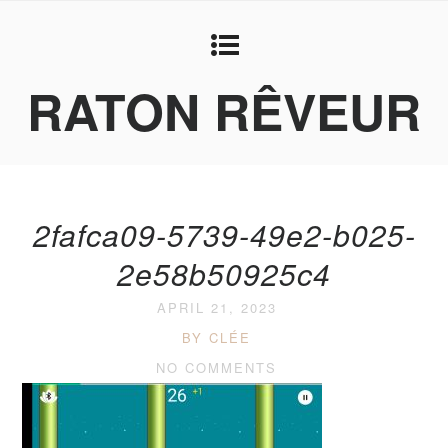
RATON RÊVEUR
2fafca09-5739-49e2-b025-
2e58b50925c4
APRIL 21, 2023
BY CLÉE
NO COMMENTS