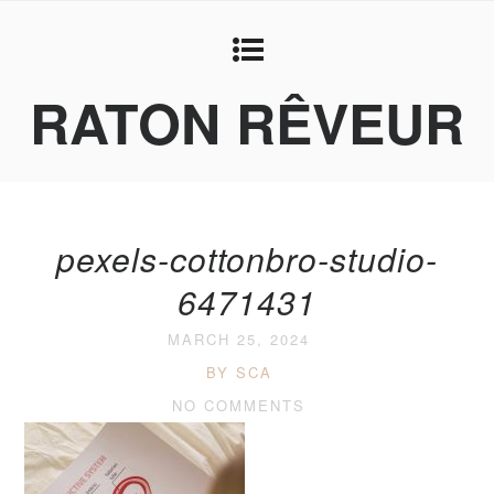
RATON RÊVEUR
pexels-cottonbro-studio-
6471431
MARCH 25, 2024
BY SCA
NO COMMENTS