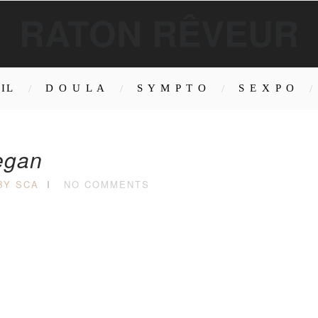
RATON RÊVEUR
IL
D O U L A
S Y M P T O
S E X P O
egan
BY SCA
NO COMMENTS