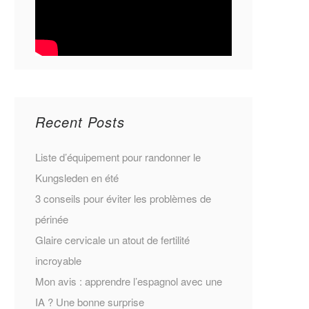
Recent Posts
Liste d’équipement pour randonner le
Kungsleden en été
3 conseils pour éviter les problèmes de
périnée
Glaire cervicale un atout de fertilité
incroyable
Mon avis : apprendre l’espagnol avec une
IA ? Une bonne surprise