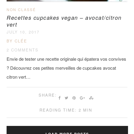
NON CLASSÉ
Recettes cupcakes vegan – avocat/citron
vert
JULY 10, 2017
BY CLÉE
2 COMMENTS
Envie de tester une recette originale qui épatera vos convives
? Découvrez ces petites merveilles de cupcakes avocat
citron vert…
SHARE:
READING TIME: 2 MIN
LOAD MORE POSTS