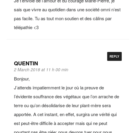
Je t’envoie de l’amour et du courage Marie-Pierre, je
sais que vivre au quotidien dans une société omni n’est
pas facile. Tu as tout mon soutien et des câlins par
télépathie <3
REPLY
QUENTIN
2 March 2018 at 11 h 00 min
Bonjour,
J’attends impatiemment le jour où la preuve de
l’évidente souffrance des végétaux que l’on arrache de
terre ou qu’on désolidarise de leur plant-mère sera
apportée. A cet instant, en effet, surgira une vérité qui
est peut-être difficile à accepter mais qui ne peut
pourtant pas être niée: nous devons tuer pour nous