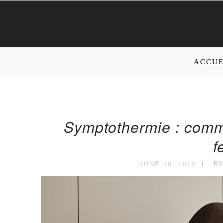
ACCUE
Symptothermie : comm
f
JUNE 10, 2022
B