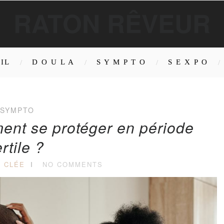
RATON RÊVEUR
IL
D O U L A
S Y M P T O
S E X P O
SYMPTO
ent se protéger en période
ertile ?
Y CLÉE
NO COMMENTS