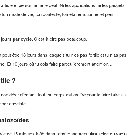
rticle et personne ne le peut. Ni les applications, ni les gadgets
de ton mode de vie, ton contexte, ton état émotionnel et plein
 jours par cycle.
C’est-à-dire pas beaucoup.
 peut être 18 jours dans lesquels tu n’es pas fertile et tu n’as pas
e. Et 10 jours où tu dois faire particulièrement attention…
tile ?
 non désir d’enfant, tout ton corps est
on fire
pour te faire faire un
omber enceinte.
matozoïdes
ie de 15 minutes à 3h dans l’environnement ultra acide du vagin.