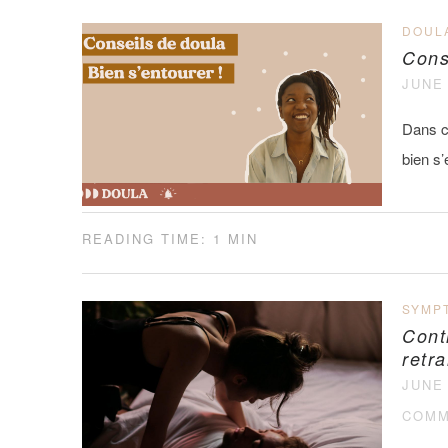
DOUL
Cons
JUNE 
Dans ce
bien s
READING TIME: 1 MIN
SYMP
Cont
retra
JUNE 
COMM