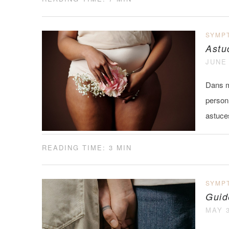
SYMP
Astu
JUNE 
Dans m
person
astuces
READING TIME: 3 MIN
SYMP
Guid
MAY 3