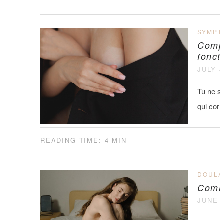
SYMP
Compa
fonc
JULY 
Tu ne s
qui cor
READING TIME: 4 MIN
DOUL
Comm
JUNE 