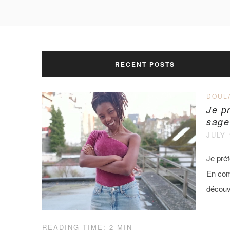
RECENT POSTS
DOUL
Je p
sag
JULY 
Je pré
En com
découvr
READING TIME: 2 MIN