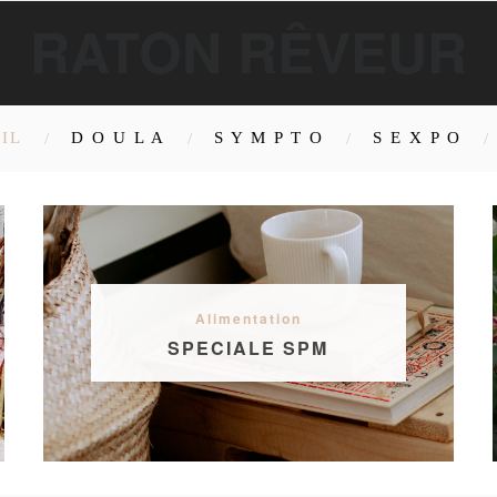
RATON RÊVEUR
IL
D O U L A
S Y M P T O
S E X P O
Alimentation
SPECIALE SPM