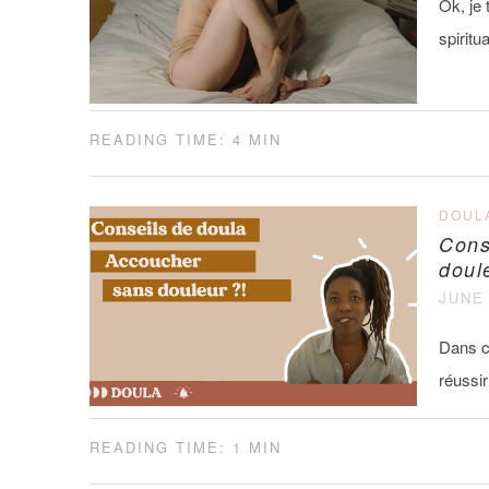
Ok, je 
spirit
READING TIME: 4 MIN
DOUL
Cons
doul
JUNE 
Dans ce
réussi
READING TIME: 1 MIN