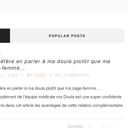
POPULAR POSTS
A
réfère en parler à ma doula plutôt que ma
e-femme…
11, 2022
BY CLÉE
NO COMMENTS
fère en parler à ma doula plutôt que ma sage-femme…
plément de l’équipe médicale ma Doula est une super confidente
e dans cet article les avantages de cette relation complémentaire.
SHARE: