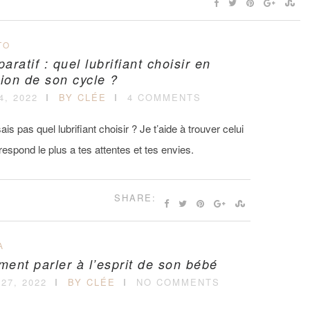
TO
ratif : quel lubrifiant choisir en
tion de son cycle ?
4, 2022
BY CLÉE
4 COMMENTS
ais pas quel lubrifiant choisir ? Je t’aide à trouver celui
respond le plus a tes attentes et tes envies.
SHARE:
A
ent parler à l’esprit de son bébé
27, 2022
BY CLÉE
NO COMMENTS