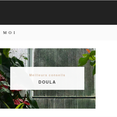
M O I
Meilleurs conseils
DOULA