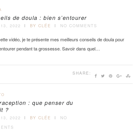
A
eils de doula : bien s’entourer
13, 2022
BY CLÉE
NO COMMENTS
tte vidéo, je te présente mes meilleurs conseils de doula pour
’entourer pendant ta grossesse. Savoir dans quel…
SHARE:
TO
raception : que penser du
it ?
13, 2022
BY CLÉE
NO
ENTS