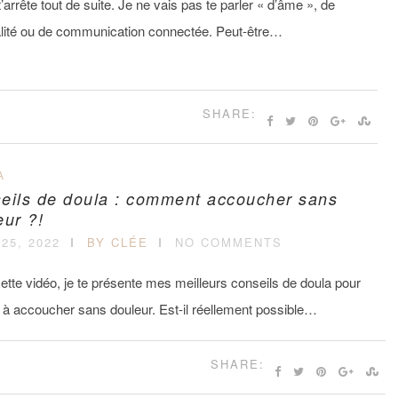
t’arrête tout de suite. Je ne vais pas te parler « d’âme », de
ualité ou de communication connectée. Peut-être…
SHARE:
A
eils de doula : comment accoucher sans
eur ?!
25, 2022
BY CLÉE
NO COMMENTS
tte vidéo, je te présente mes meilleurs conseils de doula pour
r à accoucher sans douleur. Est-il réellement possible…
SHARE: