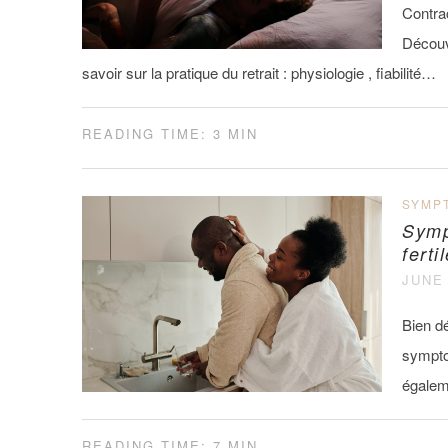
Contrac
Découvr
savoir sur la pratique du retrait : physiologie , fiabilité…
READING TIME: 3 MIN
SYMP
Symp
ferti
JUNE 
Bien dé
sympto
égalem
READING TIME: 7 MIN